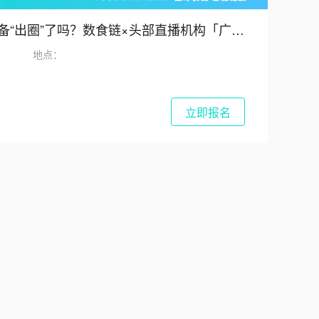
了吗？数食链×头部直播机构「广东地标&特色产品」专场选品火热开启
地点：
立即报名