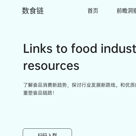
数食链
首页
前瞻洞
扫码入群