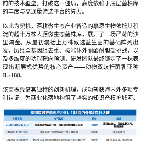
前的技术壁垒。打破这一僵局，高度依赖于底层菌株库
的丰度与高通量筛选平台的算力。
以此为契机，深耕微生态产业智造的慕恩生物依托其积
淀的超十万株人源微生态菌株库，展开了一场严苛的沙
里淘金。从最初囊括上万株候选益生菌的基础阵列出
发，历经全基因组去重、极端体外耐酸耐胆盐挑战，以
及多维度的功能靶向预测，研发团队最终锁定了一株表
现出断层式优势的核心资产——动物双歧杆菌乳亚种
BL-188。
该菌株凭借其独特的创新机理，成功斩获海内外多项专
利认证，为商业化落地构筑了坚实的知识产权护城河。