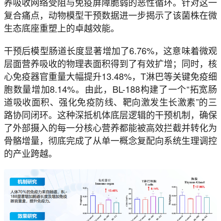
养吸收网络受阻与免疫屏障脆弱的恶性循环。针对这一
复合痛点，动物模型干预数据进一步揭示了该菌株在微
生态底座重塑上的卓越效能。
干预后模型肠道长度显著增加了6.76%，这意味着微观
层面营养吸收的物理表面积得到了有效扩增；同时，核
心免疫器官重量大幅提升13.48%，T淋巴等关键免疫细
胞数量增加8.14%。由此，BL-188构建了一个“拓宽肠
道吸收面积、强化免疫防线、靶向激发生长激素”的三
路协同闭环。这种深抵机体底层逻辑的干预机制，确保
了外部摄入的每一分核心营养都能被高效拦截并转化为
骨骼增量，彻底完成了从单一概念复配向系统生理调控
的产业跨越。