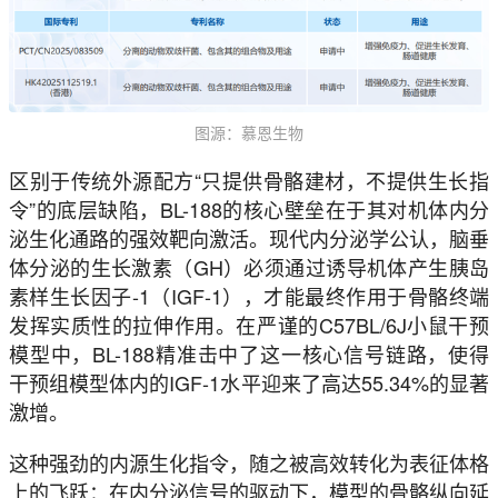
图源：慕恩生物
区别于传统外源配方“只提供骨骼建材，不提供生长指
令”的底层缺陷，BL-188的核心壁垒在于其对机体内分
泌生化通路的强效靶向激活。现代内分泌学公认，脑垂
体分泌的生长激素（GH）必须通过诱导机体产生胰岛
素样生长因子-1（IGF-1），才能最终作用于骨骼终端
发挥实质性的拉伸作用。在严谨的C57BL/6J小鼠干预
模型中，BL-188精准击中了这一核心信号链路，使得
干预组模型体内的IGF-1水平迎来了高达55.34%的显著
激增。
这种强劲的内源生化指令，随之被高效转化为表征体格
上的飞跃：在内分泌信号的驱动下，模型的骨骼纵向延