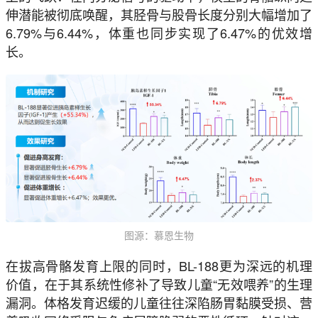
伸潜能被彻底唤醒，其胫骨与股骨长度分别大幅增加了
6.79%与6.44%，体重也同步实现了6.47%的优效增
长。
图源：慕恩生物
在拔高骨骼发育上限的同时，BL-188更为深远的机理
价值，在于其系统性修补了导致儿童“无效喂养”的生理
漏洞。体格发育迟缓的儿童往往深陷肠胃黏膜受损、营