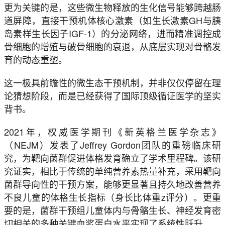
更为关键的是，这些微生物释放的生化信号能够跨越肠
道屏障，直接干预机体核心激素（如生长激素GH与胰
岛素样生长因子IGF-1）的分泌网络，进而精准调控成
骨细胞的增殖与破骨细胞的衰退，从底层实现对骨骼发
育的动态重塑。
这一极具前瞻性的微生态干预机制，并非仅仅停留在理
论猜想阶段，而是已经获得了国际顶级循证医学的坚实
背书。
2021年，权威医学期刊《新英格兰医学杂志》
（NEJM）发表了Jeffrey Gordon团队的重磅临床研
究，为靶向菌群促进体格发育确立了学术里程碑。该研
究证实，相比于传统的单纯营养素热量补充，采用靶向
菌群导向性的干预方案，能够更显著且持久地改善营养
不良儿童的体格生长指标（身长比体重z评分）。更重
要的是，菌群干预组儿童体内与骨骼生长、神经发育密
切相关的多种关键血浆蛋白水平实现了系统性跃升。