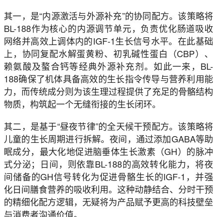
其一，是“内源激活与外源补充”的协同配方。该策略将
BL-188作为核心的内源调节单元，负责优化肠道吸收
网络并高效上调体内的IGF-1生长信号水平。在此基础
上，协同复配水解蛋黄粉、初乳碱性蛋白（CBP）、
赖氨酸及螯合钙等经典外源补充剂。如此一来，BL-
188确保了机体具备高效的生长指令传导与营养利用能
力，而传统成分则为该生理过程提供了充足的骨骼结构
物质，构筑起一个无缝衔接的生长闭环。
其二，是基于“昼夜节律”的全天候干预配方。该策略将
儿童的生长周期进行拆解。夜间，通过添加GABA等助
眠成分，最大化地促进脑垂体生长激素（GH）的脉冲
式分泌；日间，则依靠BL-188的高效转化能力，将夜
间储备的GH信号转化为促进骨骼生长的IGF-1，并强
化日间膳食营养的吸收利用。这种动静结合、分时干预
的精细化配方逻辑，无疑将为产品赋予更高的科技壁垒
与消费者沟通价值。