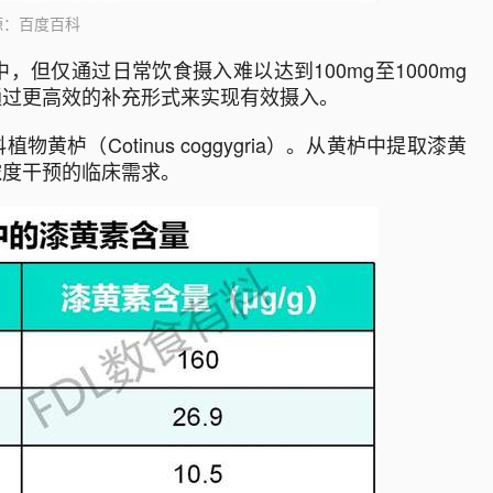
源：百度百科
但仅通过日常饮食摄入难以达到100mg至1000mg
通过更高效的补充形式来实现有效摄入。
栌（Cotinus coggygria）。从黄栌中提取漆黄
浓度干预的临床需求。