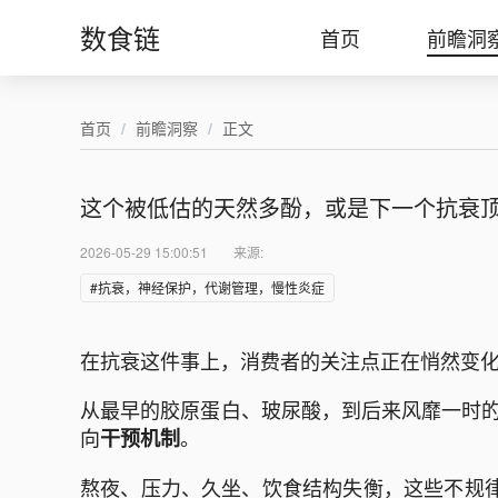
数食链
首页
前瞻洞
首页
/
前瞻洞察
/
正文
这个被低估的天然多酚，或是下一个抗衰
2026-05-29 15:00:51
来源:
#抗衰，神经保护，代谢管理，慢性炎症
在抗衰这件事上，消费者的关注点正在悄然变
从最早的胶原蛋白、玻尿酸，到后来风靡一时的
向
。
干预机制
熬夜、压力、久坐、饮食结构失衡，这些不规