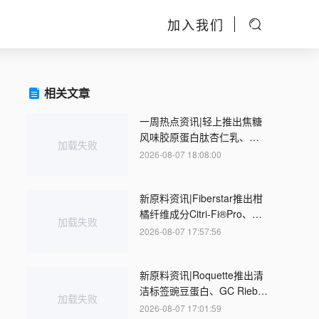
加入我们
相关文章
一周热点资讯|轻上推出焦糖
风味胶原蛋白肽杏仁乳、立
加载失败
顿推出香菜MIX奶茶、国家卫
2026-08-07 18:08:00
健委发布公告批准22种“三新
食品”
新原料资讯|Fiberstar推出柑
橘纤维成分Citri-Fi®Pro、
加载失败
FDA扩大螺旋藻提取物使用
2026-08-07 17:57:56
范围
新原料资讯|Roquette推出清
洁标签豌豆蛋白、GC Rieber
加载失败
VivoMega推出纯素DHA/EPA
2026-08-07 17:01:59