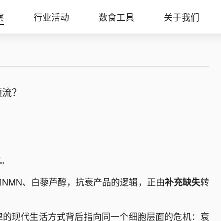
察
行业活动
数食工具
关于我们
顶流？
化。
NMN、白藜芦醇，抗衰产品的逻辑，正由
转
补充缺失
律的现代生活方式背后指向同一个细胞层面的危机：衰