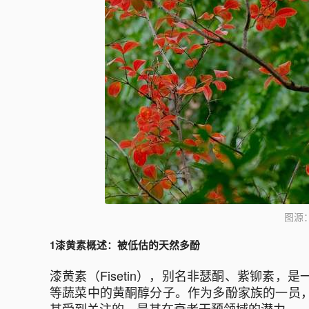
图源：pe
1漆黄素概述：被低估的天然多酚
漆黄素（Fisetin），别名非瑟酮、紫铆素
等蔬菜中的黄酮醇分子。作为多酚家族的一员
其受到关注的，是其在衰老干预领域的潜力。